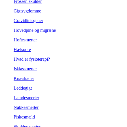
Frossen skulder
Gigtsygdomme
Graviditetsgener
Hovedpine og migræne
Hoftesmerter
Hælspore
Hvad er fysioterapi?
Iskiassmerter
Knæskader
Leddegigt
Lændesmerter
Nakkesmerter
Piskesmæld
Skuldersmerter