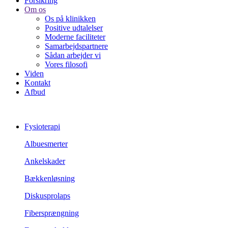
Forsikring
Om os
Os på klinikken
Positive udtalelser
Moderne faciliteter
Samarbejdspartnere
Sådan arbejder vi
Vores filosofi
Viden
Kontakt
Afbud
Fysioterapi
Albuesmerter
Ankelskader
Bækkenløsning
Diskusprolaps
Fibersprængning