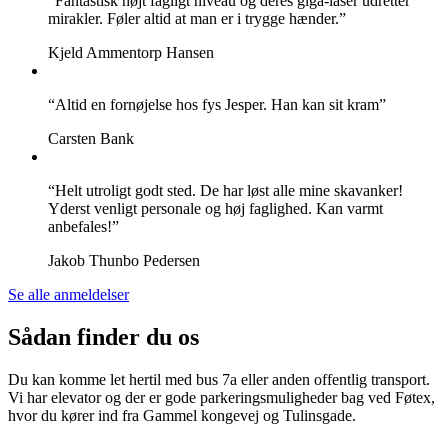
“Fantastisk højt fagligt niveau og deres giga-laser udretter
mirakler. Føler altid at man er i trygge hænder.”
Kjeld Ammentorp Hansen
“Altid en fornøjelse hos fys Jesper. Han kan sit kram”
Carsten Bank
“Helt utroligt godt sted. De har løst alle mine skavanker!
Yderst venligt personale og høj faglighed. Kan varmt
anbefales!”
Jakob Thunbo Pedersen
Se alle anmeldelser
Sådan finder du os
Du kan komme let hertil med bus 7a eller anden offentlig transport.
Vi har elevator og der er gode parkeringsmuligheder bag ved Føtex,
hvor du kører ind fra Gammel kongevej og Tulinsgade.