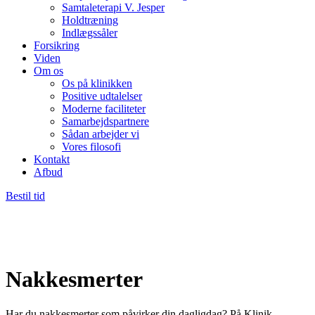
Samtaleterapi V. Jesper
Holdtræning
Indlægssåler
Forsikring
Viden
Om os
Os på klinikken
Positive udtalelser
Moderne faciliteter
Samarbejdspartnere
Sådan arbejder vi
Vores filosofi
Kontakt
Afbud
Bestil tid
Nakkesmerter
Har du nakkesmerter som påvirker din dagligdag? På Klinik