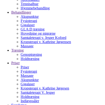
Tennisalbue
Hjemmebehandling
Behandlinger
Akupunktur
Fysioterapi
Gigalaser
GLA:D træning
Hovedpine og migræne
Samtaleterapi v. Jesper Kofoed
Kropsterapi v. Kathrine Jørgensen
Massage
Træning
Genoptræning
Holdtræning
Priser
Priser
Fysioterapi
Massage
Akupunktur
Gigalaser
Kropsterapi v. Kathrine Jørgesen
Samtaleterapi V. Jesper
Holdtræning
Indlægssåler