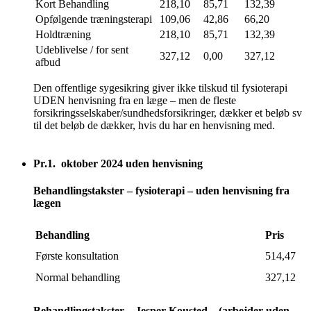
Kort Behandling
218,10
85,71
132,39
Opfølgende træningsterapi
109,06
42,86
66,20
Holdtræning
218,10
85,71
132,39
Udeblivelse / for sent
327,12
0,00
327,12
afbud
Den offentlige sygesikring giver ikke tilskud til fysioterapi
UDEN henvisning fra en læge – men de fleste
forsikringsselskaber/sundhedsforsikringer, dækker et beløb sv
til det beløb de dækker, hvis du har en henvisning med.
Pr.1. oktober 2024 uden henvisning
Behandlingstakster – fysioterapi – uden henvisning fra
lægen
Behandling
Pris
Første konsultation
514,47
Normal behandling
327,12
Behandlingstakster – Jesper Kousted – (arbejder uden