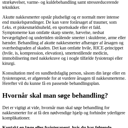
strækøvelser, varme- og kuldebehandling samt stressreducerende
teknikker.
Akutte nakkesmerter opstår pludseligt og er normalt mere intense
end muskelspændinger. De kan være forårsaget af traumer, som
f.eks. et piskesmældsuheld, en sportsskade eller et fald.
Symptomerne kan omfatte skarp smerte, hævelse, nedsat
bevægelighed og undertiden strålende smerter i skuldrene, arme eller
hænder. Behandling af akutte nakkesmerter afhænger af årsagen og
sværhedsgraden af skaden. Det kan omfatte hvile, RICE-princippet
(hvile, is, kompression, elevation), smertestillende medicin,
immobilisering med nakkekrave og i nogle tilfælde fysioterapi eller
kirurgi.
Konsultation med en sundhedsfaglig person, såsom din læge eller en
fysioterapeut, er afgørende for at vurdere årsagen til nakkesmerterne.
Herefter vil du kunne få en passende behandlingsplan.
Hvornår skal man søge behandling?
Det er vigtigt at vide, hvornår man skal søge behandling for
nakkesmerter for at få den nødvendige hjælp og forhindre yderligere
komplikationer.
Kontakt en læge eller fysioterapeut, hvis du har følgende