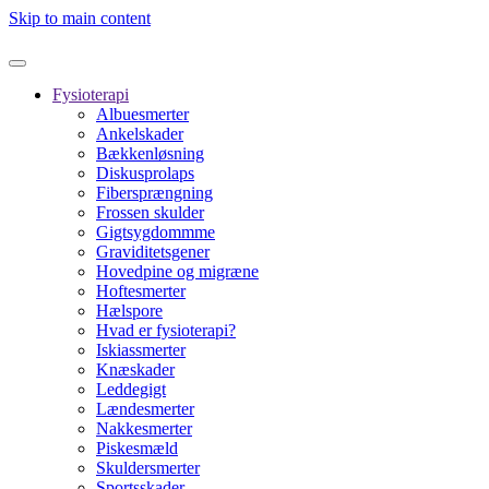
Skip to main content
Fysioterapi
Albuesmerter
Ankelskader
Bækkenløsning
Diskusprolaps
Fibersprængning
Frossen skulder
Gigtsygdommme
Graviditetsgener
Hovedpine og migræne
Hoftesmerter
Hælspore
Hvad er fysioterapi?
Iskiassmerter
Knæskader
Leddegigt
Lændesmerter
Nakkesmerter
Piskesmæld
Skuldersmerter
Sportsskader