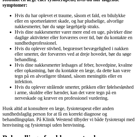
symptomer:
Hvis du har oplevet et traume, såsom et fald, en bilulykke
eller en sportsrelateret skade, og har pludselige, alvorlige
nakkesmerter, bør du søge lægehjælp straks.
Hvis dine nakkesmerter varer mere end en uge, påvirker dine
daglige aktiviteter eller forværres over tid, bør du kontakte en
sundhedsprofessionel.
Hvis du oplever stivhed, begrænset bevægelighed i nakken
eller smerter, der forværres ved at dreje hovedet, bør du søge
behandling.
Hvis dine nakkesmerter ledsages af feber, hovedpine, kvalme
eller opkastning, bør du kontakte en læge, da dette kan være
tegn på en alvorligere tilstand, såsom meningitis eller en
infektion.
Hvis du oplever strålende smerter, prikken eller følelsesløshed
i arme, skuldre eller hænder, kan det være tegn på en
nerveskade og kræver en professionel vurdering.
Husk altid at konsultere en læge, fysioterapeut eller anden
sundhedsfaglig person for at få en korrekt diagnose og
behandlingsplan. På Klinik Westend tilbyder vi både fysioterapi med
henvisning og fysioterapi uden henvisning.