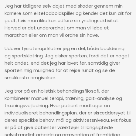
Jeg har tidligere selv døjet med skader gennem min
karriere som elitefodboldspiller og kender det kun alt for
godt, hvis man ikke kan udføre sin yndlingsaktivitet.
Herved er det underordnet om man vil løbe et
marathon eller om man vil ordne sin have.
Udover fysioterapi klatrer jeg en del, både bouldering
og sportsklatring. Jeg elsker sporten, fordi det er noget
helt andet, end det jeg har lavet før, samtidig giver
sporten mig mulighed for at rejse rundt og se de
smukkeste omgivelser.
Jeg tror på en holistisk behandlingsfilosofi, der
kombinerer manuel terapi, træning, gait-analyse og
træningsvejledning. Hver patient modtager en
individualiseret behandlingsplan, der er skræddersyet til
deres specikke behov, mål og aktivitetsniveau. Mit fokus
er på at give patienter værktøjer til langsigtede
selvstændigt arbejde og prævention af fremtidige