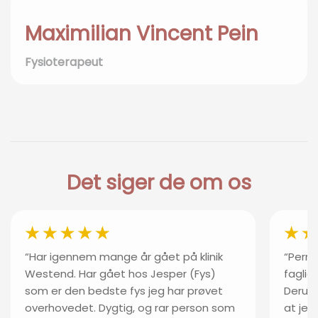
Maximilian Vincent Pein
Fysioterapeut
Det siger de om os
“Har igennem mange år gået på klinik
“Perni
Westend. Har gået hos Jesper (Fys)
faglig
som er den bedste fys jeg har prøvet
Derudo
overhovedet. Dygtig, og rar person som
at jeg